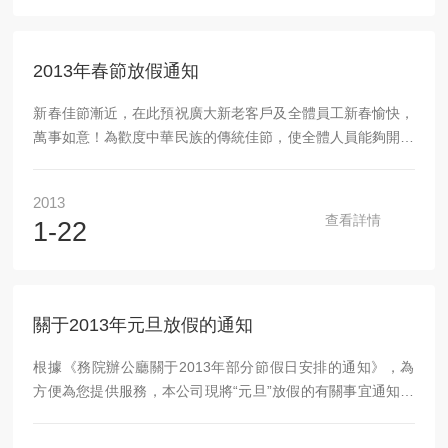
2013年春節放假通知
新春佳節漸近，在此預祝廣大新老客戶及全體員工新春愉快，
萬事如意！為歡度中華民族的傳統佳節，使全體人員能夠開開
心心地過春節，經公司商議，特定放假時間安排如下：一、放
假時間：公司自2月7號—2月15號，放假時間共9天，16號正
2013
式上班。二、注意事項：1、在放假期間為了公司的財務安
查看詳情
1-22
全，請各位同事在離開公司前做好各項防護工作，關好電源、
門窗，做好防火防盜措施，要確保公司安全。2、各位同事需
提前買好往返車票，以確保能準時到崗上班。如果不能準時到
崗，請向主管報告。溫馨提示：各位新老顧客如有...
關于2013年元旦放假的通知
根據《務院辦公廳關于2013年部分節假日安排的通知》，為
方便為您提供服務，本公司現將“元旦”放假的有關事宜通知如
下：1月1日至3日放假調休，共3天。1月5日（星期六）、1月
6日（星期日）上班。成都銳新儀器儀表有限公司全體工作人