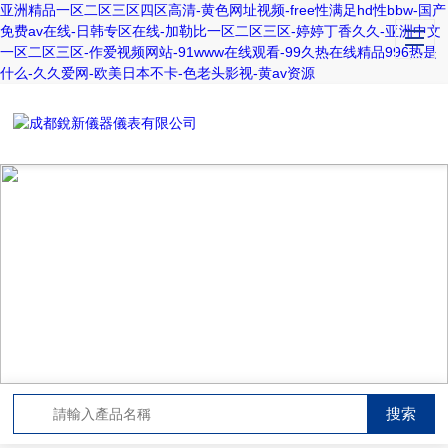
亚洲精品一区二区三区四区高清-黄色网址视频-free性满足hd性bbw-国产
免费av在线-日韩专区在线-加勒比一区二区三区-婷婷丁香久久-亚洲中文
一区二区三区-作爱视频网站-91www在线观看-99久热在线精品996热是
什么-久久爱网-欧美日本不卡-色老头影视-黄av资源
NEWS CENTER
新聞中心