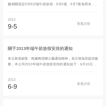
廳相關規定9月8日端午節放假，9月6號、9月7號為周末，共
三天。9月9日（星期二）上班。在放假前請和各位客戶溝通好
有關業務上的事情。在離開公司前請做好一切安全措施，保護
2014
好公司的利益。成都華衡儀器有限公司
查看詳情
9-5
關于2013年端午節放假安排的通知
各位新老顧客：根據務院辦公廳通知精神，為方便為您提供服
務，本公司2013年端午節放假安排的通知如下：6月10日至6
月12日放假，共3天。6月13日（星期四）正常上班。因放假
給您帶來的不便，敬請諒解！成都銳新儀器儀表有限公司二0
2013
一三年六月九日
查看詳情
6-9