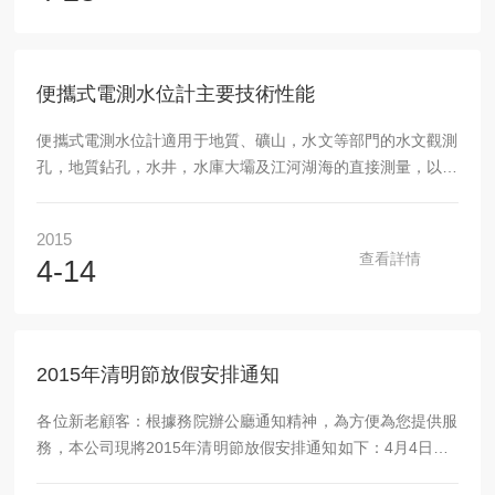
LCD顯示屏，便于快速讀取數據*比色皿定位標識，保證測定
的一致性*試劑準確定量，良好重現性測量項目鉑鈷色度測定
儀優勢用戶友好操作界面,適用于實驗室和現...
便攜式電測水位計主要技術性能
便攜式電測水位計適用于地質、礦山，水文等部門的水文觀測
孔，地質鉆孔，水井，水庫大壩及江河湖海的直接測量，以替
代目前常用的測繩測鐘，電線萬用表等原始落后的簡易測水方
法。便攜式電測水位計由測線，探頭，水位檢測器，卷線輪，
2015
支架導電機構，搖把，皮背包等組成，要主要特點是體積小，
查看詳情
4-14
重量輕，價格便宜，攜帶方便。便攜式電測水位計主要技術性
能1、zui大測量深度：50米，100米，200米，300米，500
米，600米。2、zui大測量誤差：不大于±0.1%（±10...
2015年清明節放假安排通知
各位新老顧客：根據務院辦公廳通知精神，為方便為您提供服
務，本公司現將2015年清明節放假安排通知如下：4月4日、4
月5日、4月6日放假調休，共3天。4月7日（星期二）上班。