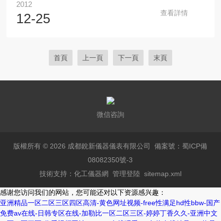
2012
員祝您節日愉快！成都銳新儀器儀表有限公司2012年12月25
查看詳情
12-25
日
首頁
上一頁
下一頁
末頁
微信咨詢
版權所有 © 2026 成都銳新儀器儀表有限公司
備案號：蜀ICP備
08082350號-3
技術支持：
化工儀器網
管理登陸
sitemap.xml
感谢您访问我们的网站，您可能还对以下资源感兴趣：
亚洲精品一区二区三区四区高清-黄色网址视频-free性满足hd性bbw-国产
免费av在线-日韩专区在线-加勒比一区二区三区-婷婷丁香久久-亚洲中文