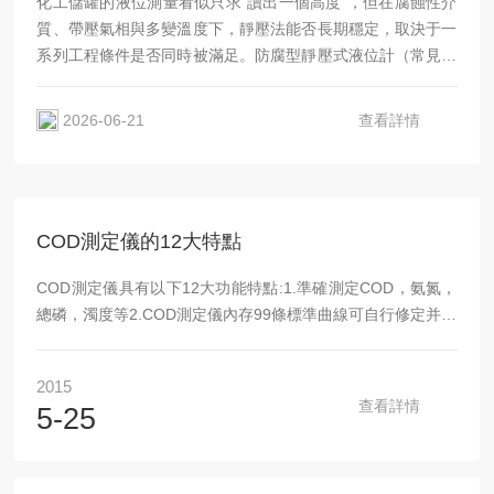
化工儲罐的液位測量看似只求“讀出一個高度”，但在腐蝕性介
質、帶壓氣相與多變溫度下，靜壓法能否長期穩定，取決于一
系列工程條件是否同時被滿足。防腐型靜壓式液位計（常見形
態為法蘭式/遠傳密封膜片或雙法蘭差壓結構）之所以在化工
裝置中被廣泛使用，是因為它通過隔離膜片與填充液把“傳感
2026-06-21
查看詳情
器本體”與“危險介質”隔開，從而把問題從“傳感器耐不耐腐”轉
化為“接液路徑的材質與結構耐不耐腐”。選型一旦只盯量程而
忽略介質化學...
COD測定儀的12大特點
COD測定儀具有以下12大功能特點:1.準確測定COD，氨氮，
總磷，濁度等2.COD測定儀內存99條標準曲線可自行修定并保
存3.COD測定儀可自動計算并儲存10條回歸擬合曲線4.COD
測定儀可存儲4000個測定結果(包括測定時間，調用曲線，數
2015
值)5.打印當前數據和所有存儲歷史數據6.向計算機傳輸當前數
查看詳情
5-25
據和所有存儲的歷史數據7.消解溫度隨負載數量自動調整控制
恒溫，做到真正意義上的恒溫控制8.自動恒溫提醒，自動提
醒，定時時間可隨意調節并保存9.3套獨立定時系統，可供3人