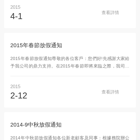
成都銳新儀器儀表有限公司2015-04-01
2015
查看詳情
4-1
2015年春節放假通知
2015年春節放假通知尊敬的各位客戶：您們好!先感謝大家給
予我公司的鼎力支持。在2015年春節即將來臨之際，我司全
體員工恭祝大家新春愉快，合家歡樂，萬事如意，羊年吉祥!
為了歡慶傳統的新春佳節，根據家規定和我公司的具體情況，
2015
我公司春節放假時間已定為2015年2月15日-2015年2月24
查看詳情
2-12
日，共放假10天。2月25日(星期三)恢復正常上班。因放假給
您帶來的不便，敬請諒解!希望大家在新的一年里繼續支持我
司工作，愿我們的合作更加理想，愿我們的事業更加輝煌！成
都銳新儀器儀表有限公司20...
2014-9中秋放假通知
2014年中秋節放假通知各位新老顧客及同事：根據務院辦公