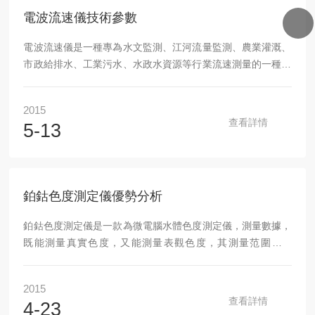
同時操作1...
電波流速儀技術參數
電波流速儀是一種專為水文監測、江河流量監測、農業灌溉、
市政給排水、工業污水、水政水資源等行業流速測量的一種便
攜式測量儀表，它采用了特殊的超微功耗設計方案，全數字信
號處理技術，使得儀表測量更加穩定可靠，測量精度高，可廣
2015
泛用于水文、水利、農灌、給排水等需要經常移動測量而且現
查看詳情
5-13
場又無電源的場合。電波流速儀有別于傳統意義上的流速儀，
它是采用非接觸式測量。測量流體表面的流速。傳統的流速儀
是采取接觸法進行測量，如轉子、超聲、電磁等。電波流速儀
技術參數：1、波束角：12°2、垂直方向角度調整...
鉑鈷色度測定儀優勢分析
鉑鈷色度測定儀是一款為微電腦水體色度測定儀，測量數據，
既能測量真實色度，又能測量表觀色度，其測量范圍為0-
500PCU。該款色度儀的測量方法是鉑鈷比色法，鉑鈷比色法
是飲用水和天然水體色度的標準測量方法，并且方便快捷的讀
2015
數省去很多繁復比色測定步驟。鉑鈷色度測定儀主要性能特點
查看詳情
4-23
*設計精巧，便于手持*操作簡單，輕松完成各種操作*清晰易讀