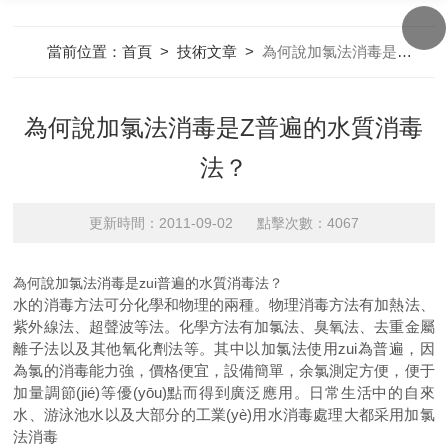
當前位置：
首頁
>
技術文章
>
為何說加氯法消毒是Z普遍的水質消毒法？
為何說加氯法消毒是Z普遍的水質消毒
法？
更新時間：2011-09-02 點擊次數：4067
為何說加氯法消毒是zui普遍的水質消毒法？
水的消毒方法可分化學和物理的兩種。物理消毒方法有加熱法、
紫外線法、超聲波等法。化學方法有加氯法、臭氧法、去重金屬
離子法以及其他氧化劑法等。其中以加氯法使用zui為普遍，因
為氯的消毒能力強，價格便宜，設備簡單，余氯測定方便，便于
加量調節(jié)等優(yōu)點而得到廣泛應用。日常生活中的自來
水、游泳池水以及大部分的工業(yè)用水消毒處理大都采用加氯
法消毒